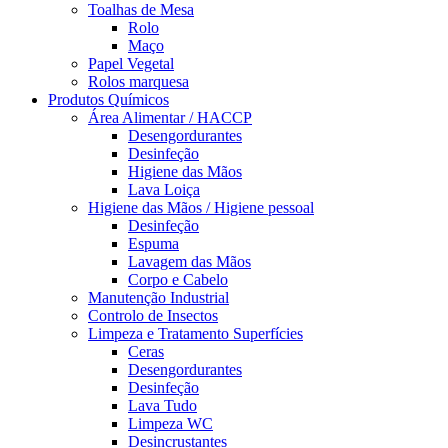
Toalhas de Mesa
Rolo
Maço
Papel Vegetal
Rolos marquesa
Produtos Químicos
Área Alimentar / HACCP
Desengordurantes
Desinfeção
Higiene das Mãos
Lava Loiça
Higiene das Mãos / Higiene pessoal
Desinfeção
Espuma
Lavagem das Mãos
Corpo e Cabelo
Manutenção Industrial
Controlo de Insectos
Limpeza e Tratamento Superfícies
Ceras
Desengordurantes
Desinfeção
Lava Tudo
Limpeza WC
Desincrustantes