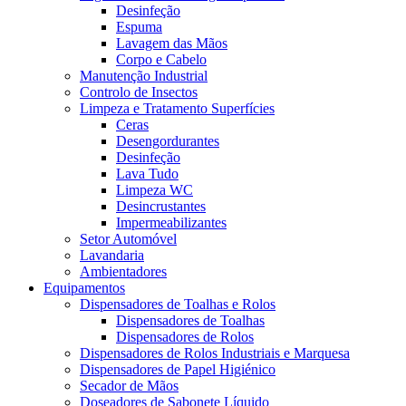
Desinfeção
Espuma
Lavagem das Mãos
Corpo e Cabelo
Manutenção Industrial
Controlo de Insectos
Limpeza e Tratamento Superfícies
Ceras
Desengordurantes
Desinfeção
Lava Tudo
Limpeza WC
Desincrustantes
Impermeabilizantes
Setor Automóvel
Lavandaria
Ambientadores
Equipamentos
Dispensadores de Toalhas e Rolos
Dispensadores de Toalhas
Dispensadores de Rolos
Dispensadores de Rolos Industriais e Marquesa
Dispensadores de Papel Higiénico
Secador de Mãos
Doseadores de Sabonete Líquido