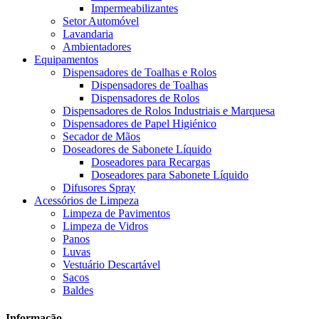
Impermeabilizantes
Setor Automóvel
Lavandaria
Ambientadores
Equipamentos
Dispensadores de Toalhas e Rolos
Dispensadores de Toalhas
Dispensadores de Rolos
Dispensadores de Rolos Industriais e Marquesa
Dispensadores de Papel Higiénico
Secador de Mãos
Doseadores de Sabonete Líquido
Doseadores para Recargas
Doseadores para Sabonete Líquido
Difusores Spray
Acessórios de Limpeza
Limpeza de Pavimentos
Limpeza de Vidros
Panos
Luvas
Vestuário Descartável
Sacos
Baldes
Informação