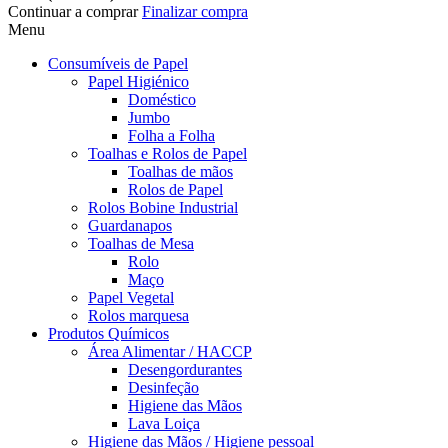
Continuar a comprar
Finalizar compra
Menu
Consumíveis de Papel
Papel Higiénico
Doméstico
Jumbo
Folha a Folha
Toalhas e Rolos de Papel
Toalhas de mãos
Rolos de Papel
Rolos Bobine Industrial
Guardanapos
Toalhas de Mesa
Rolo
Maço
Papel Vegetal
Rolos marquesa
Produtos Químicos
Área Alimentar / HACCP
Desengordurantes
Desinfeção
Higiene das Mãos
Lava Loiça
Higiene das Mãos / Higiene pessoal