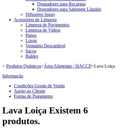
Doseadores para Recargas
Doseadores para Sabonete Líquido
Difusores Spray
Acessórios de Limpeza
Limpeza de Pavimentos
Limpeza de Vidros
Panos
Luvas
Vestuário Descartável
Sacos
Baldes
>
Produtos Químicos
>
Área Alimentar / HACCP
>
Lava Loiça
Informação
Condições Gerais de Venda
Apoio ao Cliente
Forma de Pagamento
Lava Loiça
Existem 6
produtos.