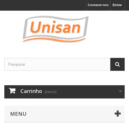
Contacte-nos
Entrar
Carrinho
(vazio)
MENU