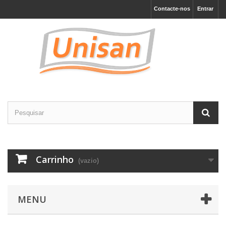
Contacte-nos
Entrar
Carrinho
(vazio)
MENU