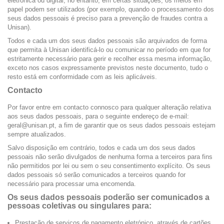
eletrónica ou digital, no entanto, em certas situações, os meios em
papel podem ser utilizados (por exemplo, quando o processamento dos
seus dados pessoais é preciso para a prevenção de fraudes contra a
Unisan).
Todos e cada um dos seus dados pessoais são arquivados de forma
que permita à Unisan identificá-lo ou comunicar no período em que for
estritamente necessário para gerir e recolher essa mesma informação,
exceto nos casos expressamente previstos neste documento, tudo o
resto está em conformidade com as leis aplicáveis.
Contacto
Por favor entre em contacto connosco para qualquer alteração relativa
aos seus dados pessoais, para o seguinte endereço de e-mail:
geral@unisan.pt, a fim de garantir que os seus dados pessoais estejam
sempre atualizados.
Salvo disposição em contrário, todos e cada um dos seus dados
pessoais não serão divulgados de nenhuma forma a terceiros para fins
não permitidos por lei ou sem o seu consentimento explícito. Os seus
dados pessoais só serão comunicados a terceiros quando for
necessário para processar uma encomenda.
Os seus dados pessoais poderão ser comunicados a
pessoas coletivas ou singulares para:
Prestação de serviços de pagamento eletrónico, através de cartões