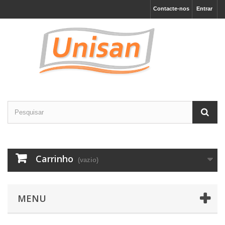
Contacte-nos
Entrar
Carrinho
(vazio)
MENU