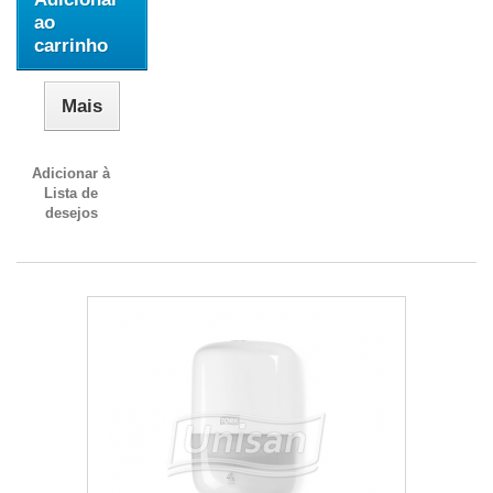
ao
carrinho
Mais
Adicionar à
Lista de
desejos