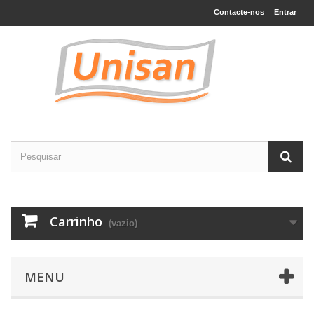
Contacte-nos
Entrar
Carrinho
(vazio)
MENU