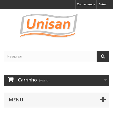
Contacte-nos
Entrar
Carrinho
(vazio)
MENU