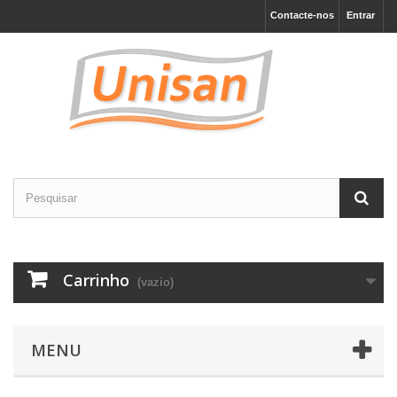
Contacte-nos
Entrar
Carrinho
(vazio)
MENU