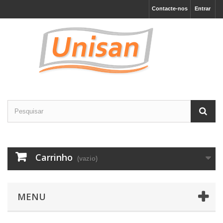
Contacte-nos
Entrar
Carrinho
(vazio)
MENU