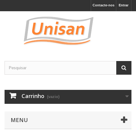
Contacte-nos
Entrar
Carrinho
(vazio)
MENU