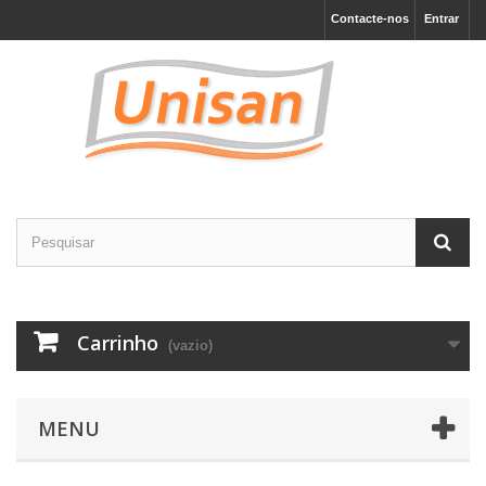
Contacte-nos
Entrar
Carrinho
(vazio)
MENU